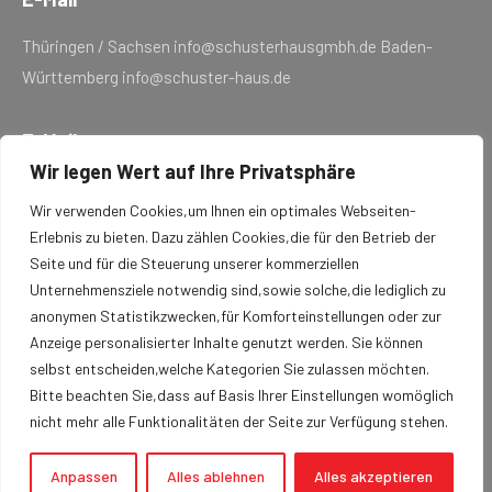
Thüringen / Sachsen info@schusterhausgmbh.de Baden-
Württemberg info@schuster-haus.de
E-Mail
Wir legen Wert auf Ihre Privatsphäre
Thüringen / Sachsen
Wir verwenden Cookies,um Ihnen ein optimales Webseiten-
0365 / 800 16 25 · 0171 / 197 37 82
Erlebnis zu bieten. Dazu zählen Cookies,die für den Betrieb der
Baden-Württemberg
Seite und für die Steuerung unserer kommerziellen
07034 / 9246 10
Unternehmensziele notwendig sind,sowie solche,die lediglich zu
anonymen Statistikzwecken,für Komforteinstellungen oder zur
Anzeige personalisierter Inhalte genutzt werden. Sie können
Startseite
selbst entscheiden,welche Kategorien Sie zulassen möchten.
Bitte beachten Sie,dass auf Basis Ihrer Einstellungen womöglich
Impressum
nicht mehr alle Funktionalitäten der Seite zur Verfügung stehen.
Datenschutzerklärung
Anpassen
Alles ablehnen
Alles akzeptieren