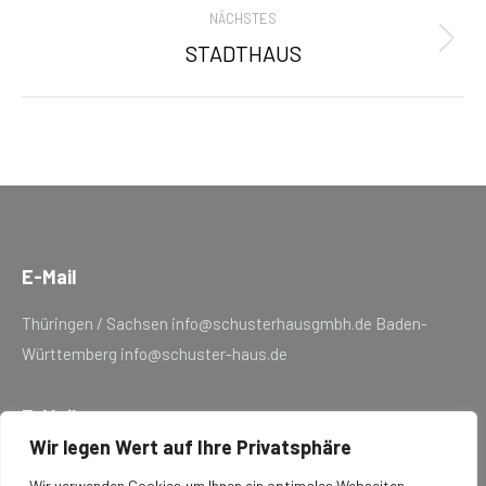
NÄCHSTES
STADTHAUS
Next
project:
E-Mail
Thüringen / Sachsen info@schusterhausgmbh.de Baden-
Württemberg info@schuster-haus.de
E-Mail
Wir legen Wert auf Ihre Privatsphäre
Thüringen / Sachsen
Wir verwenden Cookies,um Ihnen ein optimales Webseiten-